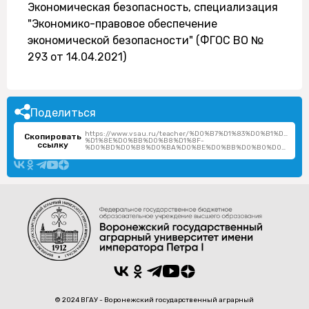
Экономическая безопасность, специализация
"Экономико-правовое обеспечение
экономической безопасности" (ФГОС ВО №
293 от 14.04.2021)
Поделиться
https://www.vsau.ru/teacher/%D0%B7%D1%83%D0%B1%D0%
Скопировать
%D1%8E%D0%BB%D0%B8%D1%8F-
ссылку
%D0%BD%D0%B8%D0%BA%D0%BE%D0%BB%D0%B0%D0%B5%D0%B2%D0%BD%D0%B0/
© 2024 ВГАУ - Воронежский государственный аграрный