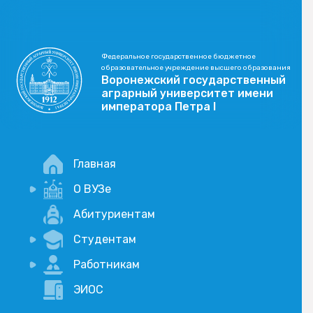
Федеральное государственное бюджетное
образовательное учреждение высшего образования
Воронежский государственный
аграрный университет имени
императора Петра I
Главная
О ВУЗе
Новости
Абитуриентам
История
Студентам
Учебный процесс
Научная деятельность
Портал дистанционого обучения
Работникам
Оплата услуг по QR-коду
Внимание, опрос!
ЭИОС
Академические отпуска
Вакансии
Социально-воспитательная работа