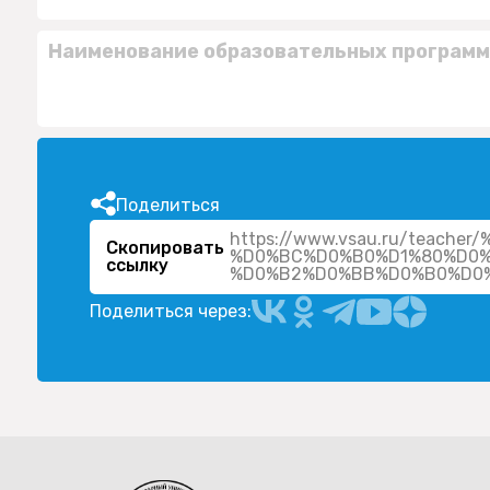
Наименование образовательных программ
Поделиться
https://www.vsau.ru/teac
Скопировать
%D0%BC%D0%B0%D1%80%D0
ссылку
Поделиться через: