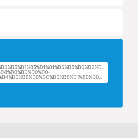
her/%D0%B3%D1%83%D1%81%D0%B5%D0%B2%D0%B0-
%B8%D0%BD%D0%B0-
%D0%B2%D0%BB%D0%B0%D0%B4%D0%B8%D0%BC%D0%B8%D1%80%D0%BE%D0%B2%D0%BD%D0%B0/