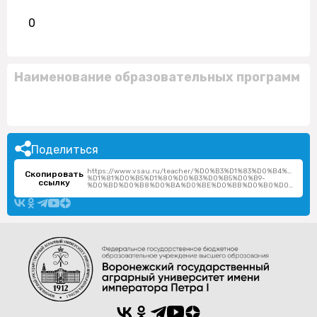
0
Наименование образовательных программ
Поделиться
https://www.vsau.ru/teacher/%D0%B3%D1%83%D0%B4%D0%B
Скопировать
%D1%81%D0%B5%D1%80%D0%B3%D0%B5%D0%B9-
ссылку
%D0%BD%D0%B8%D0%BA%D0%BE%D0%BB%D0%B0%D0%B5%D0%B2%D0%B8%D1%87/