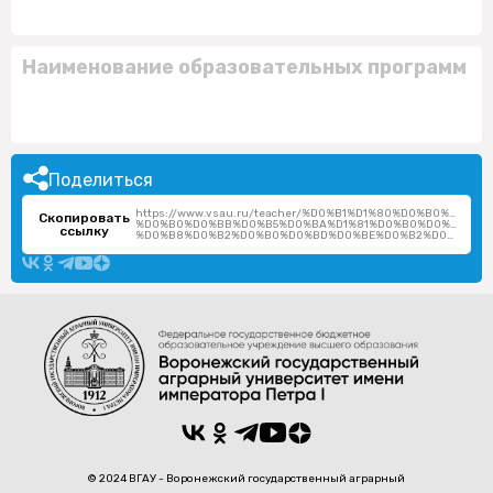
Наименование образовательных программ
Поделиться
https://www.vsau.ru/teacher/%D0%B1%D1%80%D0%B0%D0%
Скопировать
%D0%B0%D0%BB%D0%B5%D0%BA%D1%81%D0%B0%D0%BD%D0
ссылку
%D0%B8%D0%B2%D0%B0%D0%BD%D0%BE%D0%B2%D0%BD%D0%B0/
© 2024 ВГАУ - Воронежский государственный аграрный