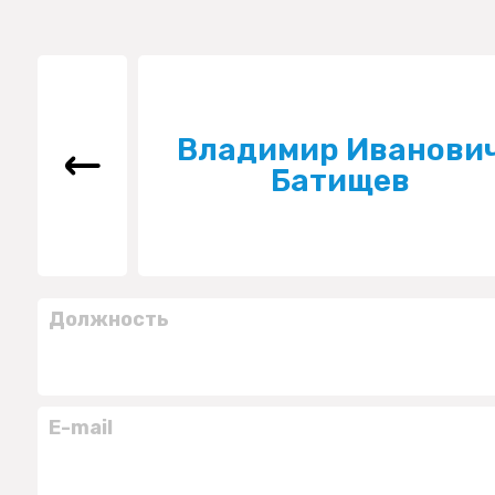
Владимир Иванови
Батищев
Должность
E-mail