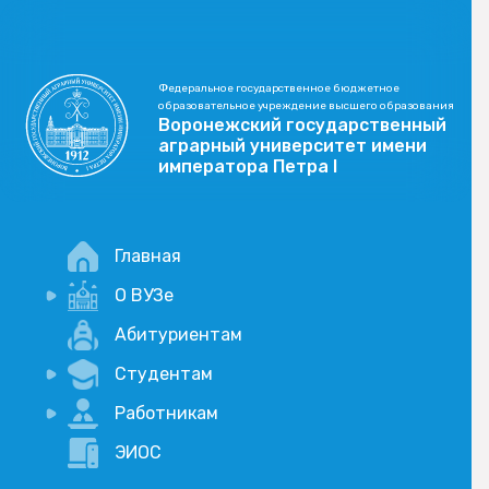
Федеральное государственное бюджетное
образовательное учреждение высшего образования
Воронежский государственный
аграрный университет имени
императора Петра I
Главная
О ВУЗе
Новости
Абитуриентам
История
Студентам
Учебный процесс
Научная деятельность
Портал дистанционого обучения
Работникам
Оплата услуг по QR-коду
Внимание, опрос!
ЭИОС
Академические отпуска
Вакансии
Социально-воспитательная работа