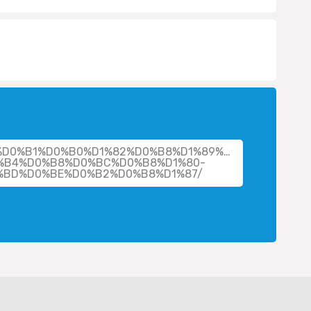
her/%D0%B1%D0%B0%D1%82%D0%B8%D1%89%D0%B5%D0%B2
%B4%D0%B8%D0%BC%D0%B8%D1%80-
BD%D0%BE%D0%B2%D0%B8%D1%87/