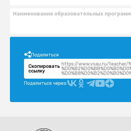
Наименование образовательных программ
Поделиться
https://www.vsau.ru/teac
Скопировать
%D0%B2%D0%BB%D0%B0%D0
ссылку
%D0%B8%D0%B2%D0%B0%D0%
Поделиться через: