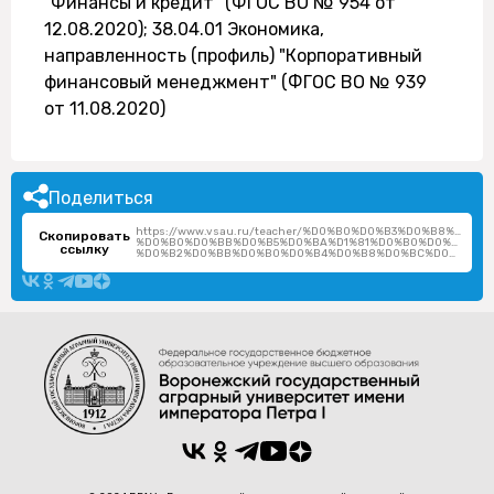
"Финансы и кредит" (ФГОС ВО № 954 от
12.08.2020); 38.04.01 Экономика,
направленность (профиль) "Корпоративный
финансовый менеджмент" (ФГОС ВО № 939
от 11.08.2020)
Поделиться
https://www.vsau.ru/teacher/%D0%B0%D0%B3%D0%B8%D0
Скопировать
%D0%B0%D0%BB%D0%B5%D0%BA%D1%81%D0%B0%D0%BD%D0
ссылку
%D0%B2%D0%BB%D0%B0%D0%B4%D0%B8%D0%BC%D0%B8%D1%80%D0%BE%D0%B2%D0%B8%D1%87/