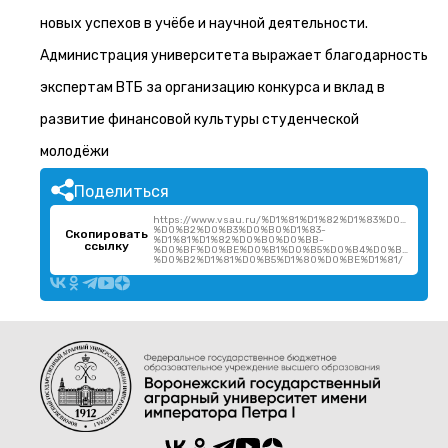
новых успехов в учёбе и научной деятельности.
Администрация университета выражает благодарность
экспертам ВТБ за организацию конкурса и вклад в
развитие финансовой культуры студенческой
молодёжи
Поделиться
https://www.vsau.ru/%D1%81%D1%82%D1%83%D0%B4%D
%D0%B2%D0%B3%D0%B0%D1%83-
Скопировать
%D1%81%D1%82%D0%B0%D0%BB-
ссылку
%D0%BF%D0%BE%D0%B1%D0%B5%D0%B4%D0%B8%D1%8
%D0%B2%D1%81%D0%B5%D1%80%D0%BE%D1%81/