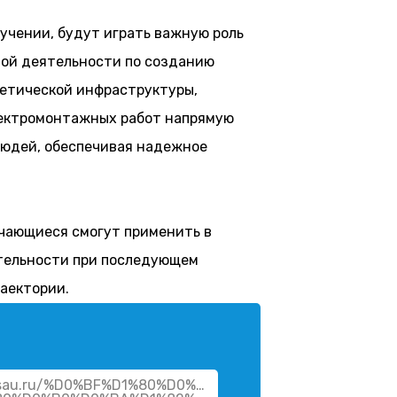
бучении, будут играть важную роль
ой деятельности по созданию
гетической инфраструктуры,
лектромонтажных работ напрямую
людей, обеспечивая надежное
учающиеся смогут применить в
тельности при последующем
аектории.
.vsau.ru/%D0%BF%D1%80%D0%BE%D0%B4%D0%BE%D0%B