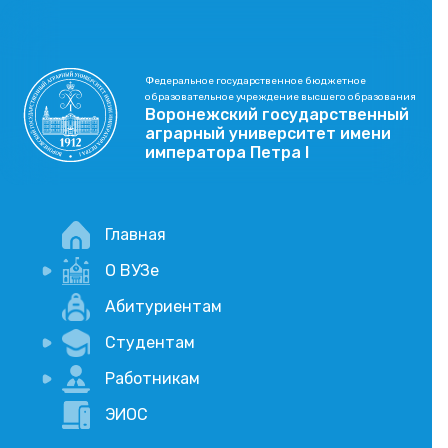
Федеральное государственное бюджетное
образовательное учреждение высшего образования
Воронежский государственный
аграрный университет имени
императора Петра I
Главная
О ВУЗе
Новости
Абитуриентам
История
Студентам
Учебный процесс
Научная деятельность
Портал дистанционого обучения
Работникам
Оплата услуг по QR-коду
Внимание, опрос!
ЭИОС
Академические отпуска
Вакансии
Социально-воспитательная работа