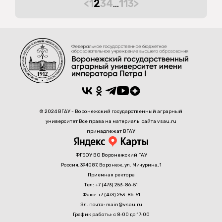
<
1
2
3
4
…
113
>
© 2024 ВГАУ - Воронежский государственный аграрный
университет Все права на материалы сайта vsau.ru
принадлежат ВГАУ
ФГБОУ ВО Воронежский ГАУ
Россия, 394087, Воронеж, ул. Мичурина, 1
Приемная ректора
Тел: +7 (473) 253-86-51
Факс: +7 (473) 253-86-51
Эл. почта: main@vsau.ru
График работы: с 8:00 до 17:00