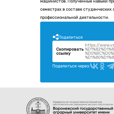
машинистов. Полученные навыки при
семестрах в составе студенческих 
профессиональной деятельности.
Поделиться
https://www
Скопировать
%D1%82%D1%
ссылку
%D0%BC%D0%
%D1%80%D1%
Поделиться через: