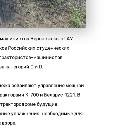
-машинистов Воронежского ГАУ
ков Российских студенческих
 трактористов-машинистов
а категорий C и D.
нежа осваивают управление мощной
ракторами К-700 и Беларус-1221. В
а трактородроме будущие
чные упражнения, необходимые для
адзоре.