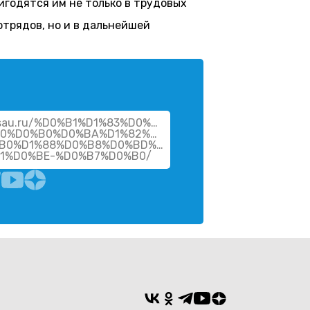
годятся им не только в трудовых
отрядов, но и в дальнейшей
.vsau.ru/%D0%B1%D1%83%D0%B4%D1%83%D1%89%D0%B8%
80%D0%B0%D0%BA%D1%82%D0%BE%D1%80%D0%B8%D1%8
B0%D1%88%D0%B8%D0%BD%D0%B8%D1%81%D1%82%D1%
81%D0%BE-%D0%B7%D0%B0/