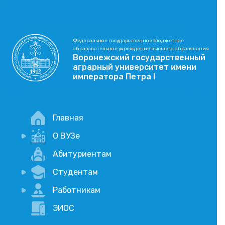
Федеральное государственное бюджетное
образовательное учреждение высшего образования
Воронежский государственный
аграрный университет имени
императора Петра I
Главная
О ВУЗе
Новости
Абитуриентам
История
Студентам
Учебный процесс
Научная деятельность
Портал дистанционого обучения
Работникам
Оплата услуг по QR-коду
Внимание, опрос!
ЭИОС
Академические отпуска
Вакансии
Социально-воспитательная работа