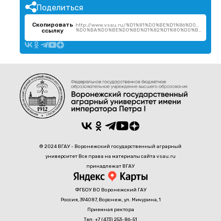
Поделиться
Скопировать
http://www.vsau.ru/%D1%81%D0%BE%D1%86%D0%B8%
ссылку
%D0%BA%D0%BE%D0%BD%D1%82%D1%80%D0%B0%D0%BA%D1%82/
© 2024 ВГАУ - Воронежский государственный аграрный
университет Все права на материалы сайта vsau.ru
принадлежат ВГАУ
ФГБОУ ВО Воронежский ГАУ
Россия, 394087, Воронеж, ул. Мичурина, 1
Приемная ректора
Тел: +7 (473) 253-86-51