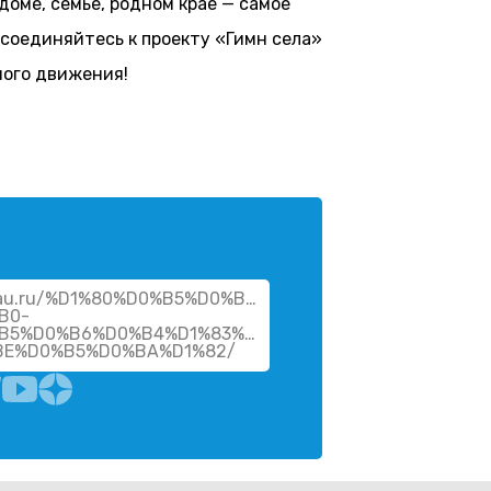
доме, семье, родном крае — самое
исоединяйтесь к проекту «Гимн села»
ного движения!
vsau.ru/%D1%80%D0%B5%D0%B3%D0%B8%D1%81%D1%82%
B0-
B5%D0%B6%D0%B4%D1%83%D0%BD%D0%B0%D1%80%D0
BE%D0%B5%D0%BA%D1%82/