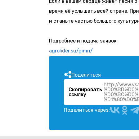
Если в вашем сердце живёт песня о 
время её услышать всей стране. Пр
и станьте частью большого культур
Подробнее и подача заявок:
agrolider.su/gimn/
Поделиться
http://www.
Скопировать
%D0%BD%D0%
ссылку
%D0%BC%D0%
%D1%80%D0%
Поделиться через: