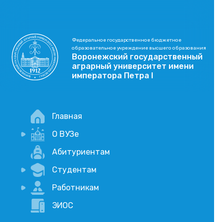
Федеральное государственное бюджетное
образовательное учреждение высшего образования
Воронежский государственный
аграрный университет имени
императора Петра I
Главная
О ВУЗе
Новости
Абитуриентам
История
Студентам
Учебный процесс
Научная деятельность
Портал дистанционого обучения
Работникам
Оплата услуг по QR-коду
Внимание, опрос!
ЭИОС
Академические отпуска
Вакансии
Социально-воспитательная работа