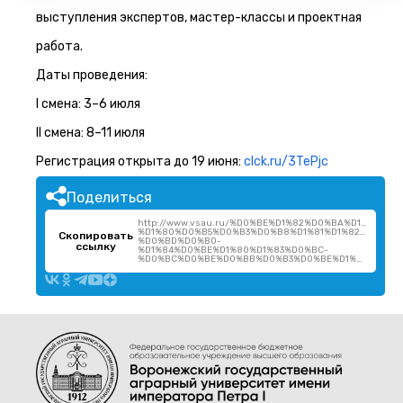
выступления экспертов, мастер-классы и проектная
работа.
Даты проведения:
I смена: 3–6 июля
II смена: 8–11 июля
Регистрация открыта до 19 июня:
clck.ru/3TePjc
Поделиться
http://www.vsau.ru/%D0%BE%D1%82%D0%BA%D1%80%D
%D1%80%D0%B5%D0%B3%D0%B8%D1%81%D1%82%D1%80
Скопировать
%D0%BD%D0%B0-
ссылку
%D1%84%D0%BE%D1%80%D1%83%D0%BC-
%D0%BC%D0%BE%D0%BB%D0%B3%D0%BE%D1%80/