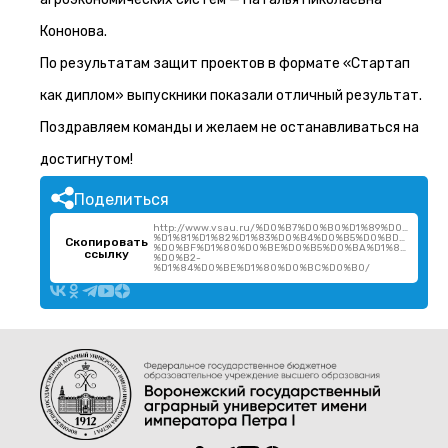
Кононова.
По результатам защит проектов в формате «Стартап
как диплом» выпускники показали отличный результат.
Поздравляем команды и желаем не останавливаться на
достигнутом!
Поделиться
http://www.vsau.ru/%D0%B7%D0%B0%D1%89%D0%B8%D
%D1%81%D1%82%D1%83%D0%B4%D0%B5%D0%BD%D1%87%
Скопировать
%D0%BF%D1%80%D0%BE%D0%B5%D0%BA%D1%82%D0%BE
ссылку
%D0%B2-
%D1%84%D0%BE%D1%80%D0%BC%D0%B0/